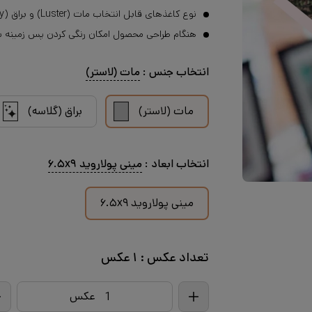
نوع کاغذهای قابل انتخاب مات (Luster) و براق (Glossy)
هنگام طراحی محصول امکان رنگی کردن پس زمینه با ۳۰ رنگ متنوع وجود دار
انتخاب
جنس
:
مات (لاستر)
مات (لاستر)
براق (گلاسه)
انتخاب
ابعاد
:
مینی پولاروید ۶.۵x۹
مینی پولاروید ۶.۵x۹
تعداد
عکس
:
۱
عکس
عکس