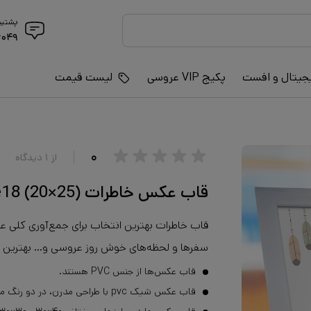
پشتیب
۶۰۴۹
جیتال و افست
پکیج VIP عروسی
لیست قیمت
۰
از
۱
دیدگاه
قاب عکس خاطرات code18 (20×25)
قاب خاطرات بهترین انتخاب برای جمع‌آوری کل
سفرها و لحظه‌های خوش روز عروسی و... بهترین ا
قاب عکس‌ها از جنس PVC هستند.
قاب عکس شیک pvc با طراحی مدرن، در دو رنگ متنوع سفید و مشکی ارائه می‌شود.