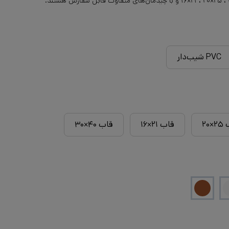
PVC شیب‌دار
×۲۰
قاب ۲۱×۱۶
قاب ۴۰×۳۰