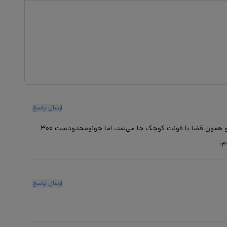
ارسال پاسخ
لطفا محدودیت کاراکتر رو کمتر کنید، مثلا من متنی که می‌خواستم تو همون فضا با فونت کوچک جا می‌شد، اما چونومحدودست ۳۰۰
م.
ارسال پاسخ