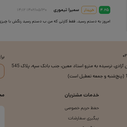
سمیرا تیموری
۴.۲۵
خریدار
۱۴۰۲/۰۵/۳۰ ۱۴:۱۲
امروز به دستم رسید. فقط کارتی که من ب دستم رسید رنگش با چیز
۰
برا
ن آزادی، نرسیده به مترو استاد معین، جنب بانک سپه، پلاک 545
خدمات مشتریان
مج
حفظ حریم خصوصی
پیگیری سفارشات