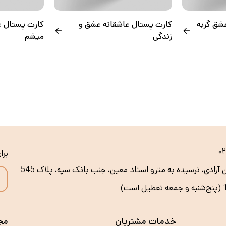
شق گربه
کارت پستال عاشقانه عشق و
کارت پستال ع
زندگی
میشم
۰
برا
ن آزادی، نرسیده به مترو استاد معین، جنب بانک سپه، پلاک 545
خدمات مشتریان
مج