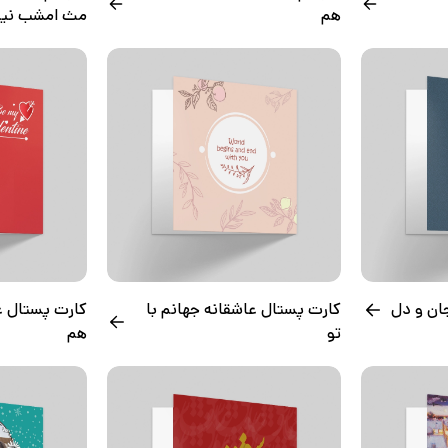
هم
مث امشب نی
ان و دل
کارت پستال عاشقانه جهانم با
کارت پستال عا
تو
هم