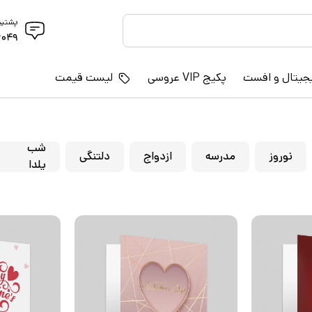
پشتیب
۶۰۴۹
جیتال و افست
پکیج VIP عروسی
لیست قیمت
شب
نوروز
مدرسه
ازدواج
دلتنگی
یلدا