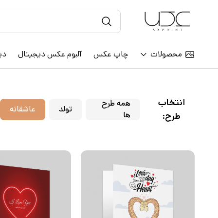
محصولات
چاپ عکس
آلبوم عکس دیجیتال
دی
انتخاب
همه طرح
تولد
عاشقانه
ها
طرح: