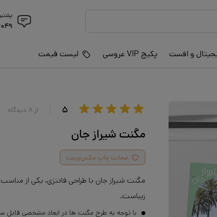
پشتیب
۶۰۴۹
جیتال و افست
پکیج VIP عروسی
لیست قیمت
۵
از
۸
دیدگاه
مگنت شیراز جان
ضمانت چاپ عکس‌پرینت
مگنت شیراز جان با طراحی فانتزی، یکی از مناسب
زیباست.
با توجه به طرح مگنت ها در ابعاد مشخصی قابل س