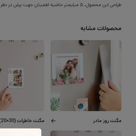
طراحی این محصول، ۵ میلیمتر حاشیه اطمینان جهت برش در نظر بگیرید. همچنین سوژه اصلی و اطلاعات مهم عکس را حداقل ۸ میلیمتر از هر طرف فاصله دهید.
محصولات مشابه
مگنت روز مادر
مگنت خاطرات code18(20×30)