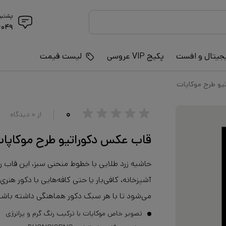
پشتیب
۶۰۴۹
جیتال و افست
پکیج VIP عروسی
لیست قیمت
یو طرح موکاپات
۰
از
۰
دیدگاه
قاب عکس دکوراتیو طرح موکاپا
حاشیه زرد طلایی با خطوط منحنی سبز، این قاب را 
آشپزخانه، کافی‌بار یا حتی کافه‌هایی با دکور ه
می‌شود تا با هر سبک دکور هماهنگی داشته باشد
تصویر خاص موکاپات با ترکیب رنگ گرم و پرانرژی