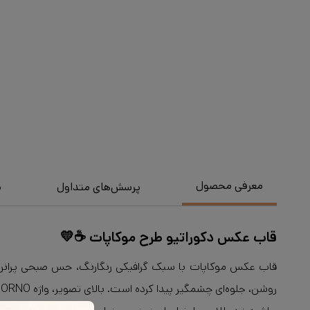
معرفی محصول
پرسش‌های متداول
م
قاب عکس دکوراتیو طرح موکاپات ☕💛
قاب عکس موکاپات با سبک گرافیکی رنگارنگ، حس صبحی پرانرژی و 
روشن، جلوه‌ای چشمگیر پیدا کرده است. بالای تصویر، واژه BUONGIORNO به زبان ایتالیایی، به معنی «صبح بخیر»، با رنگ قرمز نوشته شده و حال‌وهوای گرم و صمیمی صبحگاهی را منتقل می‌کند.