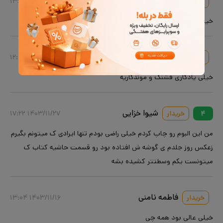
تینا طاهریان
خریدار
۱۴۰۴/۰۷/۲۸ ۱۳:۵۲
خیلییی عالی و باکیفیت چاپ شد
یلدا هاشمی نام
خریدار
۱۴۰۳/۱۲/۰۴ ۱۲:۰۸
خیلی یادگاری قشنگ و موندگاریه
شیوا خزایی
۴
خریدار
۱۴۰۳/۱۱/۲۷ ۱۷:۲۲
من این البوم رو چاپ کردم خیلی راضی بودم تنها ایرادی ک میتونم بگیرم
زعکس روز جلدم ی گوشه ش افتاده بود رو قسمت حاشیه کتاب ک
میتونست یکم وسطتتر کشیده بشه
فاطمه نامنی
خریدار
۱۴۰۳/۱۱/۱۶ ۱۳:۰۴
خیلی عالی بود همه چی